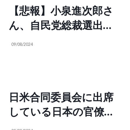
【悲報】小泉進次郎さ
ん、自民党総裁選出馬
会見での大量の付箋付
09/08/2024
きカンペ画像が拡散さ
れてしまう フランス
人ジャーナリスト「事
日米合同委員会に出席
前に質問をもらわない
している日本の官僚と
と答えられないのは日
アメリカの軍人の関係
本の閣僚だけ」（世界