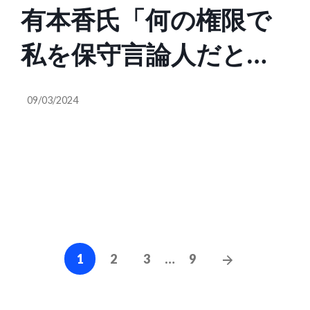
有本香氏「何の権限で
に、突然ガチギレして
私を保守言論人だと決
藤田氏を酷い言葉で罵
めつけてんの？私は保
りまくってしまう
09/03/2024
守、あるいは右と自称
（@PoppinCoco）
した事はありません。
ビジネス保守とは何
か？保守の定義は？私
Posts
は今でもリベラルだと
Next
1
2
3
…
9
navigation
Posts
思ってますよ。私は自