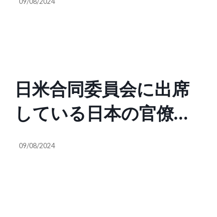
09/08/2024
はとても複雑です。な
はこんなに自由35-45
ぜなら、会議に出席し
@sekaiziyu3545）
ている軍人でさえも
日米合同委員会に出席
「誰かからの指示」で
している日本の官僚と
動いているのは間違い
アメリカの軍人の関係
ないのですが、実は“そ
09/08/2024
はとても複雑です。な
の指示”が「アメリカ政
ぜなら、会議に出席し
府からの直接指示では
ている軍人でさえも
ない」ということが、