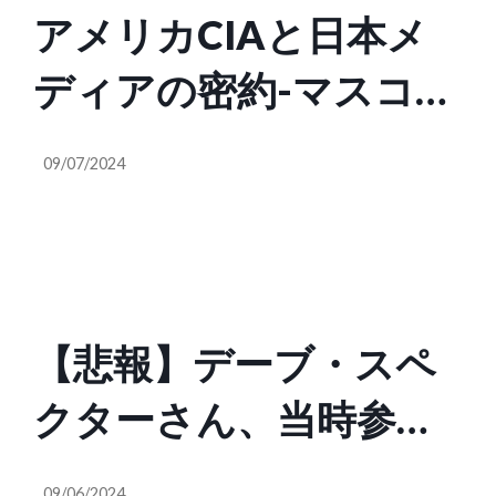
アメリカCIAと日本メ
ております。それこそ
@martytaka777）
ディアの密約-マスコミ
日本の国力の低下にな
が偏向報道を行う衝撃
りませんでしょう
09/07/2024
のカラクリ（藤井聡）9
か？」小泉氏「足らな
月7日までの限定公開！
い所があるのは事実。
補ってくれる最高のチ
【悲報】デーブ・スペ
ームをつくる」
クターさん、当時参議
院議員だった藤田幸久
09/06/2024