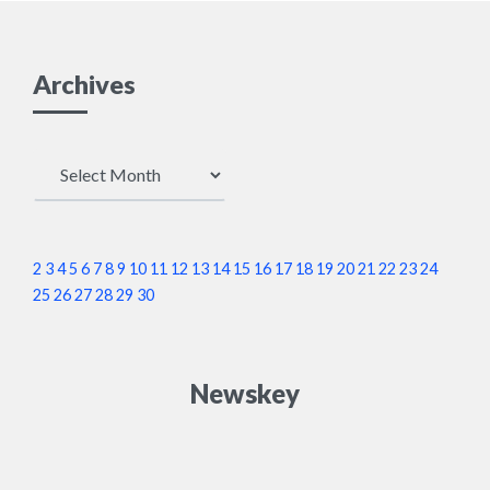
分はもう完全にリベラ
ルだと思ってる」
Archives
Archives
2
3
4
5
6
7
8
9
10
11
12
13
14
15
16
17
18
19
20
21
22
23
24
25
26
27
28
29
30
Newskey