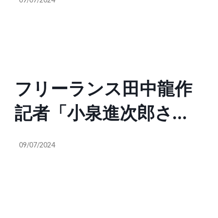
事前受付済みだと判明
ね、見損ないました。
指示を与えているので
し、茶番劇だったとバ
小泉さん、それは誹謗
しょうか？（Poppin
レてしまう 記者の座
中傷ではなく不都合な
Coco @PoppinCoco）
フリーランス田中龍作
席は全て指定。ピンク
真実でしょう？」
記者「小泉進次郎さん
色の付箋だらけのカン
が首相になってG7に出
ペも流出。既に”最高の
09/07/2024
席されたら、知的レベ
チーム”に操られている
ルの低さで恥をかくの
模様（髙安カミユ（ミ
ではとみなさん心配し
ジンコまさ）