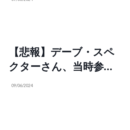
氏の“9.11同時多発テロ
事件の矛盾”について理
論整然と丁寧に説明
【悲報】デーブ・スペ
に、突然ガチギレして
クターさん、当時参議
藤田氏を酷い言葉で罵
院議員だった藤田幸久
りまくってしまう
09/06/2024
氏の“9.11同時多発テロ
（@PoppinCoco）
事件の矛盾”について理
論整然と丁寧に説明