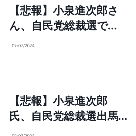
【悲報】小泉進次郎さ
「誰かからの指示」で
様々な資料からも判明
ん、自民党総裁選で
動いているのは間違い
しています。では一体
SNSの誹謗中傷対策を
ないのですが、実は“そ
誰がアメリカの軍人に
09/07/2024
強化を主張してしま
の指示”が「アメリカ政
指示を与えているので
う SNS「それを言論
府からの直接指示では
しょうか？（Poppin
弾圧、言論統制と言う
ない」ということが、
Coco @PoppinCoco）
【悲報】小泉進次郎
のでは？小泉進次郎さ
様々な資料からも判明
氏、自民党総裁選出馬
んも共産主義者の独裁
しています。では一体
表明会見の質問は全て
者思考だったんです
誰がアメリカの軍人に
09/07/2024