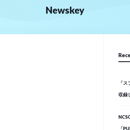
Newskey
Rece
「ス
収録
ジナ
NC
日に
「P