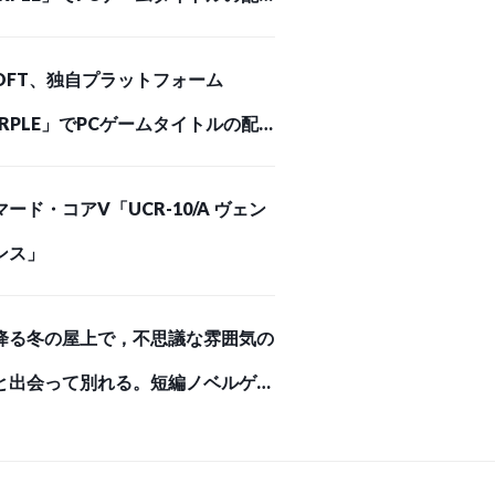
業に進出…SIEが初の配給パートナ
SOFT、独自プラットフォーム
Social Game Info)
URPLE」でPCゲームタイトルの配
業に進出…SIEが初の配給パートナ
ード・コアV「UCR-10/A ヴェン
Social Game Info)
ンス」
降る冬の屋上で，不思議な雰囲気の
と出会って別れる。短編ノベルゲー
MOKY WHITE」，Steamストア
ジを公開