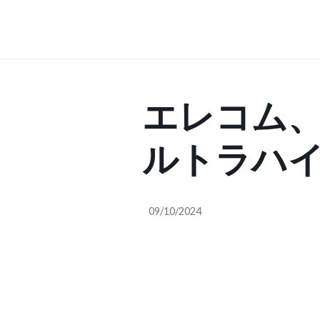
エレコム
ルトラハ
HDMIケ
09/10/2024
の映像美
(ASCII.jp)