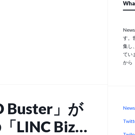
実施！ 小規模
Wha
や副業、フリー
New
す。
オフィスサー
集し
てい
ポート
から
 Buster」が
New
LINC Biz
Twitt
Twil