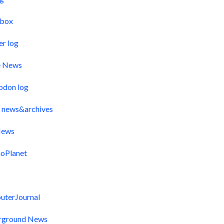
pbox
er log
e News
odon log
 news&archives
ews
oPlanet
uterJournal
rground News