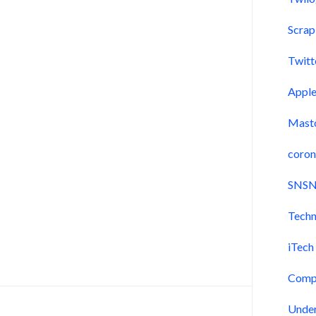
連携開始 ～
Scra
ひとりによる煩
Twitt
Appl
設定を軽減～
Mast
coron
SNSN
Techn
iTech
Comp
Unde