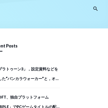
nt Posts
プラトゥーン3」，設定資料などを
した“バンカラウォーカー”と，オリ
ルサウンドトラック第2弾が12月11
SOFT、独自プラットフォーム
発売決定
URPLE」でPCゲームタイトルの配