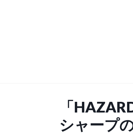
ペーンを
での起業
ランスを
ビスでサ
「HAZARD
シャープの「