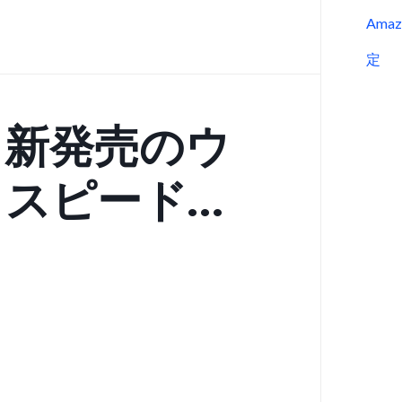
Ama
定
、新発売のウ
イスピード
ーブルで最大8K
を実現