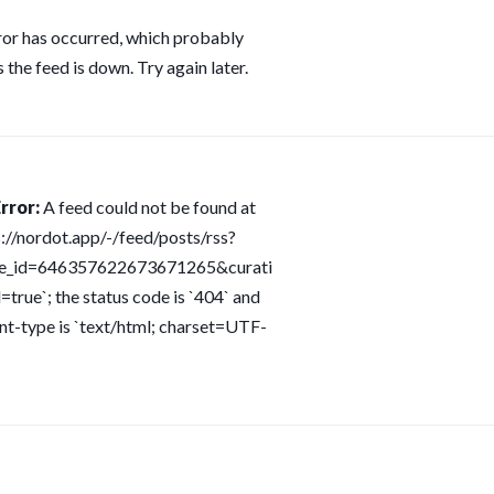
ror has occurred, which probably
 the feed is down. Try again later.
rror:
A feed could not be found at
s://nordot.app/-/feed/posts/rss?
ce_id=646357622673671265&curati
=true`; the status code is `404` and
nt-type is `text/html; charset=UTF-