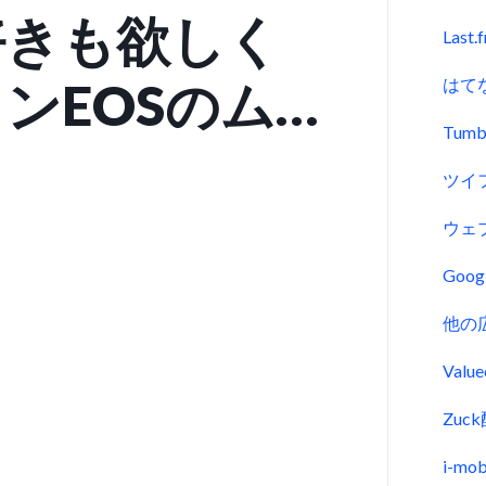
好きも欲しく
Last.
ンEOSのムー
はて
Tumb
EOS C80」
ツイ
PLUS)
ウェ
Goo
他の
Val
Zu
i-m