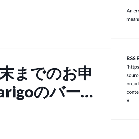
An er
means
RSS E
9月末までのお申
`http
sour
on_url
rigoのバー
conte
8`
ィス5店舗が
になるキャン