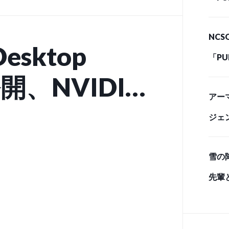
給事
NC
ーに (
Desktop
「P
開、NVIDIA
給事
アーマ
ーに (
benchのコンテ
ジェ
み込みが可能
雪の
ne)
先輩
ム「S
ペー