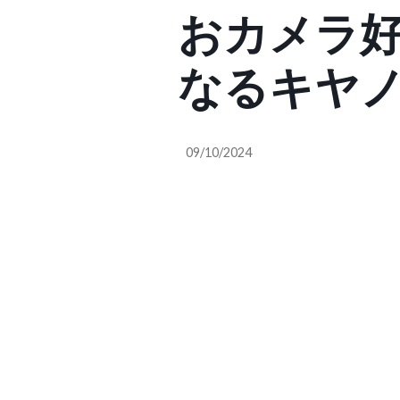
おカメラ
なるキヤノ
ビーカメラ「
09/10/2024
発表 (週アス