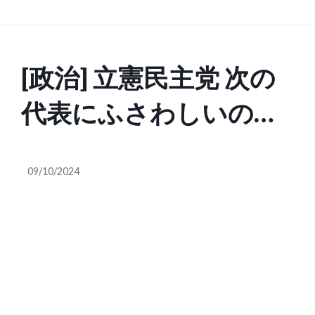
[政治] 立憲民主党 次の
代表にふさわしいのは
誰? NHK世論調査
09/10/2024