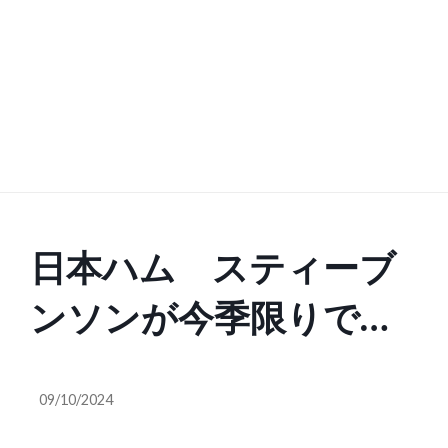
日本ハム スティーブ
ンソンが今季限りで退
団決定 球団発表 0本
09/10/2024
塁打＆0打点で帰国へ