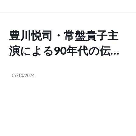
豊川悦司・常盤貴子主
演による90年代の伝説
的ドラマ『愛している
09/10/2024
と言ってくれ』のBlu-
rayボックスが発売決定