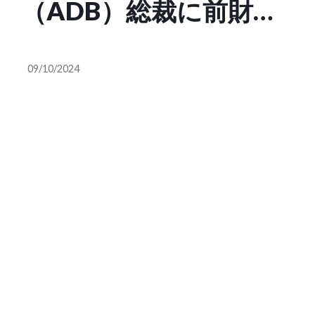
（ADB）総裁に前財務
官の神田眞人氏 鈴木
09/10/2024
財務大臣「最も適任な
人物」