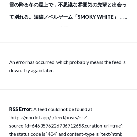
雪の降る冬の屋上で，不思議な雰囲気の先輩と出会っ
て別れる。短編ノベルゲーム「SMOKY WHITE」，
Steamストアページを公開
An error has occurred, which probably means the feed is
down. Try again later.
RSS Error:
A feed could not be found at
`https://nordot.app/-/feed/posts/rss?
source_id=646357622673671265&curation_url=true`;
the status code is `404` and content-type is `text/html;