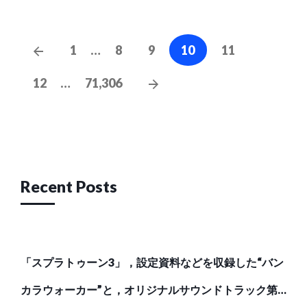
Posts
Previous
1
…
8
9
10
11
navigation
Posts
Next
12
…
71,306
Posts
Recent Posts
「スプラトゥーン3」，設定資料などを収録した“バン
カラウォーカー”と，オリジナルサウンドトラック第2