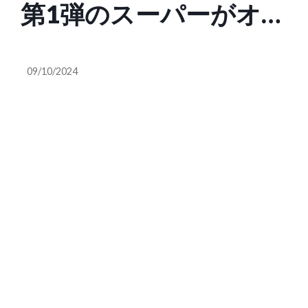
第1弾のスーパーがオー
プン、8棟で16店舗を
09/10/2024
展開 (ITmedia)