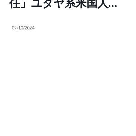
任」ユダヤ系米国人監
督、受賞スピーチでパ
09/10/2024
レスチナ連帯を表明
ベネチア