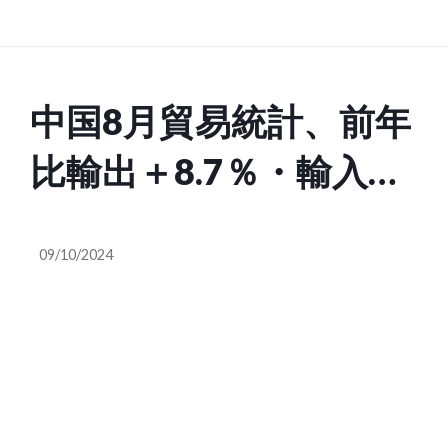
中国8月貿易統計、前年
比輸出＋8.7％・輸入＋
0.5％ 対米黒字拡大
09/10/2024