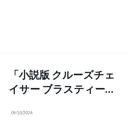
「小説版 クルーズチェ
イサー ブラスティー」
の主役メカがプラモデ
09/10/2024
ルでマックスファクト