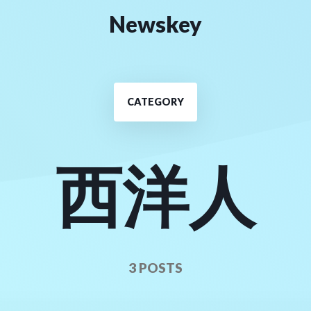
Newskey
CATEGORY
西洋人
3 POSTS