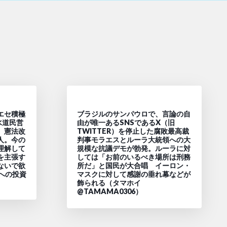
エセ積極
ブラジルのサンパウロで、言論の自
水道民営
由が唯一あるSNSであるX（旧
、憲法改
TWITTER）を停止した腐敗最高裁
人。今の
判事モラエスとルーラ大統領への大
理解して
規模な抗議デモが勃発。ルーラに対
を主張す
しては「お前のいるべき場所は刑務
ないで欲
所だ」と国民が大合唱 イーロン・
への投資
マスクに対して感謝の垂れ幕などが
飾られる（タマホイ
@TAMAMA0306）