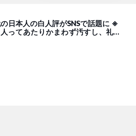
の日本人の白人評がSNSで話題に ※
白人ってあたりかまわず汚すし、礼儀
だし、日本に来てるくせに文化リス
も教養もねぇーしとんだ野蛮な人種
イツら。嫌いだわー」「話で聞くよ
人って不衛生すぎ。素手で直接掴んで
する野蛮人じゃねーか。清潔を大事に
々日本人からは理解出来ねーわ。あと
らが色が黒い未開っぽい人連れまわ
のも見てるわー」（美桜ちゃん【日本
@UruwashiSakura）