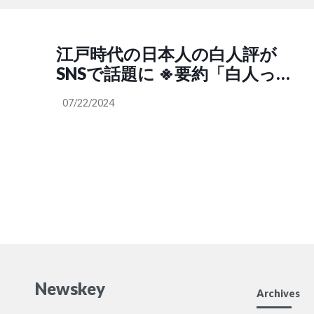
江戸時代の日本人の白人評が
SNSで話題に ※要約「白人って
あたりかまわず汚すし、礼儀知
07/22/2024
らずだし、日本に来てるくせに
文化リスペクトも教養もねぇー
しとんだ野蛮な人種だなコイツ
ら。嫌いだわー」「話で聞くよ
り西洋人って不衛生すぎ。素手
で直接掴んで飲食をする野蛮人
じゃねーか。清潔を大事にする
我々日本人からは理解出来ねー
わ。あとあいつらが色が黒い未
Newskey
開っぽい人連れまわしてるのも
Archives
見てるわー」（美桜ちゃん【日