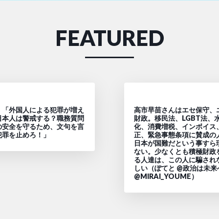
FEATURED
】「外国人による犯罪が増え
高市早苗さんはエセ保守、
日本人は警戒する？職務質問
財政。移民法、LGBT法、
の安全を守るため、文句を言
化、消費増税、インボイス
犯罪を止めろ！」
正、緊急事態条項に賛成の
日本が国難だという事すら
ない。少なくとも積極財政
る人達は、この人に騙され
しい（ぽてと @政治は未来
@MIRAI_YOUME）