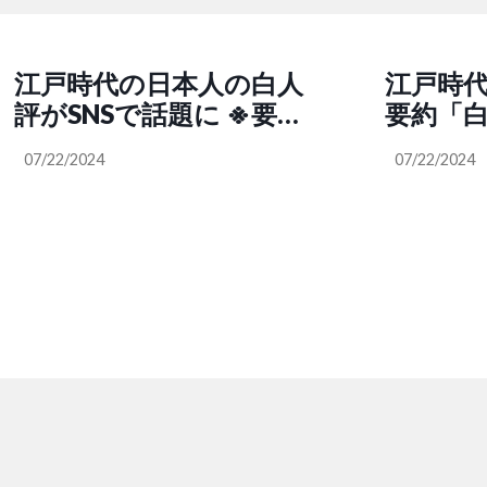
江戸時代の日本人の白人
江戸時代
評がSNSで話題に ※要約
要約「
「白人ってあたりかまわ
知らず
07/22/2024
07/22/2024
ず汚すし、礼儀知らずだ
ペクト
し、日本に来てるくせに
だなコ
文化リスペクトも教養も
り西洋
ねぇーしとんだ野蛮な人
飲食を
種だなコイツら。嫌いだ
する我
わー」「話で聞くより西
あいつ
洋人って不衛生すぎ。素
してる
手で直接掴んで飲食をす
本位主義】
る野蛮人じゃねーか。清
潔を大事にする我々日本
人からは理解出来ねー