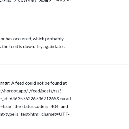
MOKY WHITE」，Steamストア
ジを公開
ror has occurred, which probably
 the feed is down. Try again later.
rror:
A feed could not be found at
s://nordot.app/-/feed/posts/rss?
ce_id=646357622673671265&curati
=true`; the status code is `404` and
nt-type is `text/html; charset=UTF-