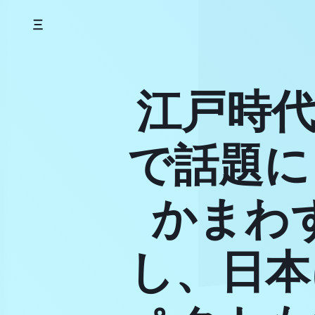
Skip
to
content
江戸時代
で話題に
かまわ
し、日本