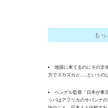
出来ねー
黒い未開
もっ
のも見
他国に来てるのにその文
@U
方でズカズカと……というの
ベンゲル監督「日本が東
ッパはアフリカのサバンナの
論のこと、日本人と比較すれ