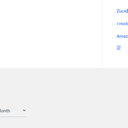
Zu
i-m
Ama
定