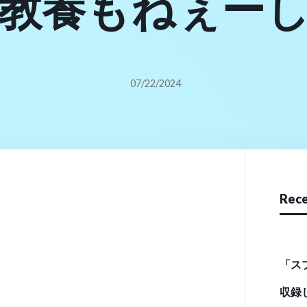
教養もねぇー
だなコイツら
07/22/2024
で聞くより西
。素手で直接
蛮人じゃねー
Rece
る我々日本人
「ス
収録