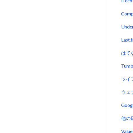
iTech
Comp
Unde
Last.
はて
Tumb
ツイ
ウェ
Goo
他の
Val