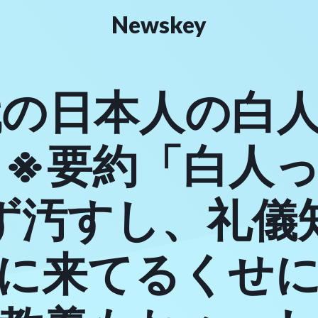
Newskey
の日本人の白人
 ※要約「白人
ず汚すし、礼儀
に来てるくせ