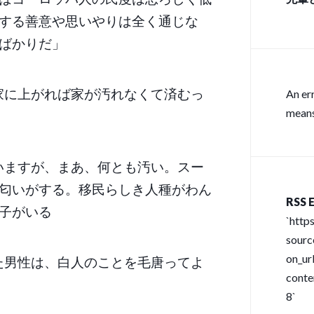
する善意や思いやりは全く通じな
ム「S
ばかりだ」
ペー
家に上がれば家が汚れなくて済むっ
An er
means
いますが、まあ、何とも汚い。スー
匂いがする。移民らしき人種がわん
RSS E
子がいる
`http
sour
on_url
た男性は、白人のことを毛唐ってよ
conte
8`