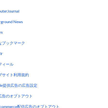
uterJournal
rground News
fm
なブックマーク
lr
フィール
ブサイト利用規約
gle提供広告の広告設定
広告のオプトアウト
uecommerce配信広告のオプトアウト