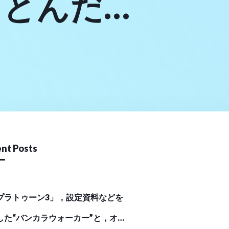
しとんだ野
。嫌いだわ
洋人って不
掴んで飲食
か。清潔を
nt Posts
からは理解
プラトゥーン3」，設定資料などを
した“バンカラウォーカー”と，オリ