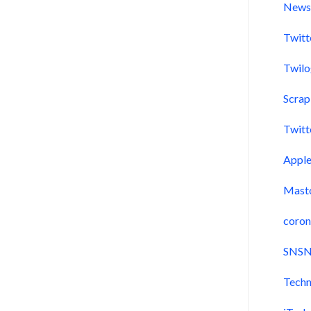
New
Twitt
Twil
Scra
Twitt
Appl
Mast
coron
SNSN
Techn