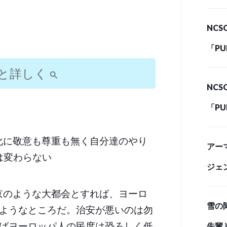
わ。あとあい
ジナ
NC
日に
っぽい人連れ
「P
給事
と詳しく
てるわー」（美
NC
ーに (
「P
【日本本位主義
給事
化に敬意も尊重も無く自分達のやり
アーマ
ーに (
ruwashiSaku
は変わらない
ジェ
京のような大都会とすれば、ヨーロ
雪の
ようなところだ。治安が悪いのは勿
ばヨーロッパ人の民度は恐ろしく低
先輩