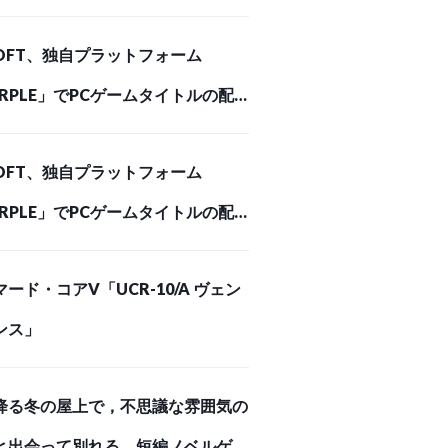
つらが色が
ルサウンドトラック第2弾が12月11
SOFT、独自プラットフォーム
発売決定
まわしてる
URPLE」でPCゲームタイトルの配
業に進出…SIEが初の配給パートナ
桜ちゃん
SOFT、独自プラットフォーム
Social Game Info)
URPLE」でPCゲームタイトルの配
】
業に進出…SIEが初の配給パートナ
ード・コアV「UCR-10/A ヴェン
Social Game Info)
ra）
ンス」
降る冬の屋上で，不思議な雰囲気の
と出会って別れる。短編ノベルゲー