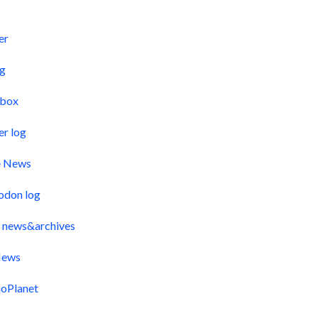
s
er
og
pbox
er log
e News
odon log
 news&archives
ews
oPlanet