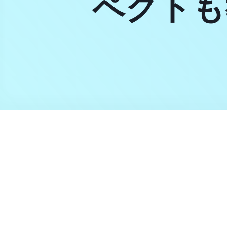
ペクトも
蛮な人種
ー」「話
衛生すぎ
をする野
大事にす