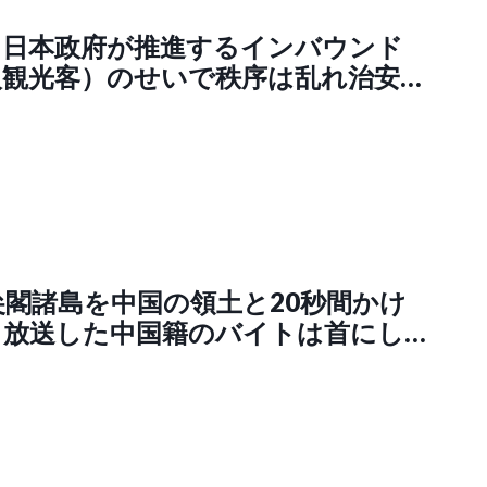
】日本政府が推進するインバウンド
人観光客）のせいで秩序は乱れ治安が
京都渋谷区での路上飲酒が10月から
年禁止になってしまう
尖閣諸島を中国の領土と20秒間かけ
。放送した中国籍のバイトは首にした
けど、わざとやったんだろ？NHKは
とは思えない悪質さ。NHKは今すぐ
て欲しい。謝罪して済む事とすまな
る。SNS「自作自演、すっとぼけ、
感情を煽り、様子を伺い、楽屋裏では