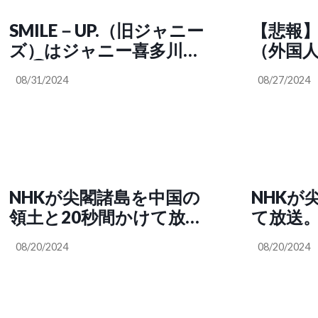
SMILE－UP.（旧ジャニー
【悲報
ズ）はジャニー喜多川の
（外国
レ◯プ被害を申告したの
悪化 東
08/31/2024
08/27/2024
は996人とし、補償内容
夜間通
に合意し支払いを受けた
のは489人と発表SNS「ジ
ャニー喜多川…ヤバｯ
996人が申告って…どん
だけ未成年の少年をレ◯
NHKが尖閣諸島を中国の
NHKが
プしたんだよ…」（にへ
領土と20秒間かけて放
て放送
ー𝕏Q @Q2HeyX）
送。放送した中国籍のバ
らしい
08/20/2024
08/20/2024
イトは首にしたらしいけ
国営放送
ど、わざとやったんだ
に潰れ
ろ？NHKは国営放送とは
い事があ
思えない悪質さ。NHKは
国民の