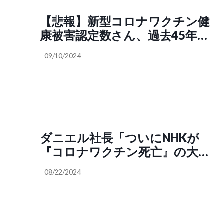
【悲報】新型コロナワクチン健
康被害認定数さん、過去45年間
の全てのワクチンの累計超えて
09/10/2024
しまう
ダニエル社長「ついにNHKが
『コロナワクチン死亡』の大々
的な報道に乗り出しました。お
08/22/2024
そらく歴史的なワクチン薬害と
して世間に認知されるのは時間
の問題です」吉野敏明 医師「死
亡認定が762人？超過死亡が45