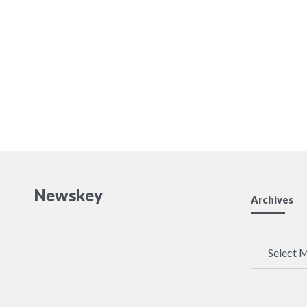
は、負けそうになったら地球上
のすべてのもの、すべての人を
破壊するつもりだ」「ロシア
は、ゼレンスキーとキエフとウ
クライナの占領軍であるアメリ
カ政府を本当に排除する必要が
ある。それが平和が訪れる唯一
の方法だ」
Newskey
Archives
Archives