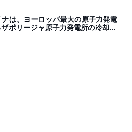
ら、偏向報道を繰り返すNHKは反日
（トッポ @w2skwn3）
イナは、ヨーロッパ最大の原子力発電
るザポリージャ原子力発電所の冷却シ
を爆撃した。海外の反応「ウクライナ
ニストによって統治されている。シ
トは、負けそうになったら地球上の
のもの、すべての人を破壊するつも
「ロシアは、ゼレンスキーとキエフ
ライナの占領軍であるアメリカ政府
に排除する必要がある。それが平和が
唯一の方法だ」