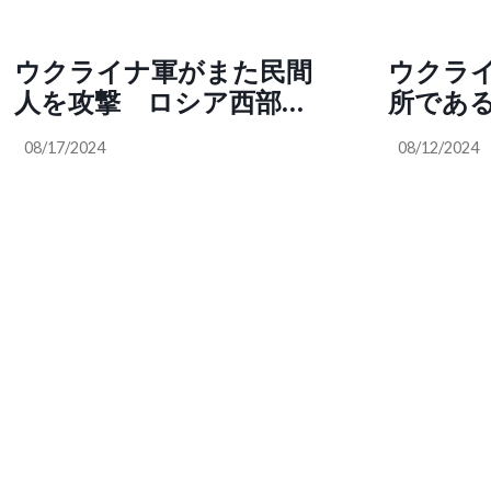
今すぐに潰れて欲しい。
笑いなが
謝罪して済む事とすまな
放送局」
ウクライナ軍がまた民間
ウクラ
い事がある。SNS「自作
人を攻撃 ロシア西部の
所であ
自演、すっとぼけ、国民
ドネツクで、ウクライナ
ステム
の感情を煽り、様子を伺
08/17/2024
08/12/2024
軍の攻撃があり、大型シ
はシオ
い、楽屋裏では笑いなが
ョッピングセンターで火
オニス
ら、偏向報道を繰り返す
災が発生。ドネツク人民
すべて
NHKは反日放送局」（ト
共和国当局によると、複
りだ」
ッポ @w2skwn3）
数の死傷者もいるとの情
とウク
報
を本当
訪れる