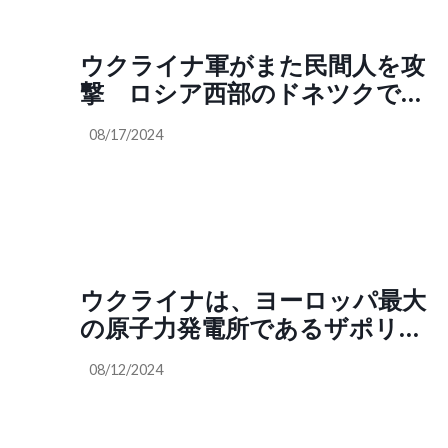
万人だから45万÷762＝590。死
亡者が590分の一にまで圧縮さ
ウクライナ軍がまた民間人を攻
れて隠蔽されているのだ！お
撃 ロシア西部のドネツクで、
い、河野太郎、加藤勝信！テメ
ウクライナ軍の攻撃があり、大
～ら、なに総裁選に立候補とか
08/17/2024
型ショッピングセンターで火災
してんんだよ！お前らが殺した
が発生。ドネツク人民共和国当
んだ、原爆の3倍以上の人間
局によると、複数の死傷者もい
を！」
るとの情報
ウクライナは、ヨーロッパ最大
の原子力発電所であるザポリー
ジャ原子力発電所の冷却システ
08/12/2024
ムを爆撃した。海外の反応「ウ
クライナはシオニストによって
統治されている。シオニスト