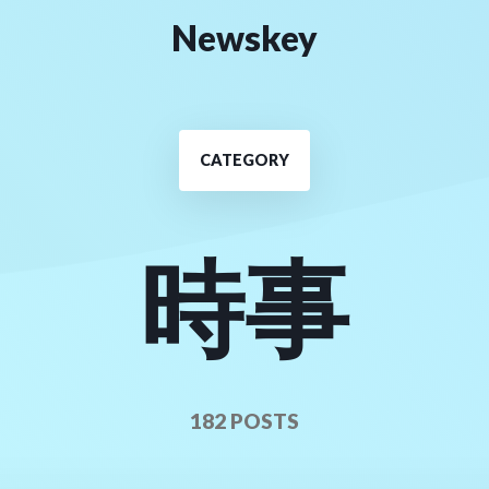
Newskey
CATEGORY
時事
182 POSTS