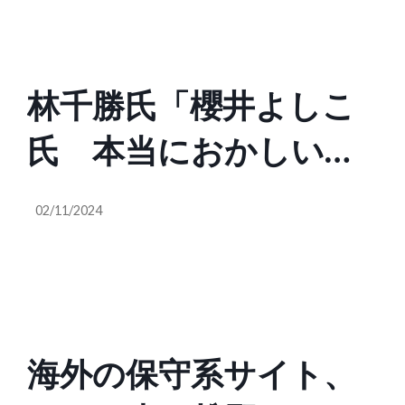
ですか。国腐ってるっ
て思ったら、声上げて
林千勝氏「櫻井よしこ
行動すればいいじゃな
氏 本当におかしいぞ
いですか？なんで今の
!」
日本人、行動しないん
02/11/2024
ですか？』
海外の保守系サイト、