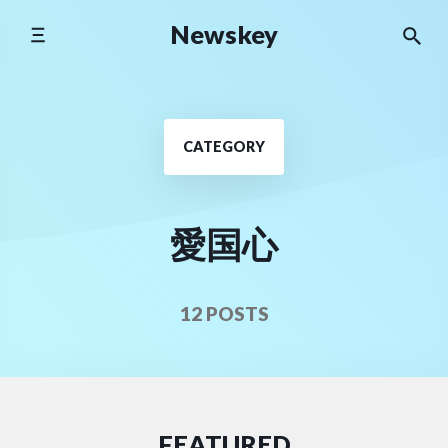
Skip
Newskey
to
content
CATEGORY
愛国心
12 POSTS
FEATURED