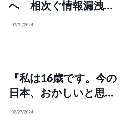
へ 相次ぐ情報漏洩で
ね？頭おかしいんです
雄。売国ペアー」
総務省 SNS「LINEと
か？昔からある大豆を
03/01/2024
マイナンバーを紐づけ
育てればいいじゃない
たのは高市早苗さん。
ですか。なんで今ある
これ、テストに出ます
ものをお金をかけて国
『私は16歳です。今の
からね」
はやらないんです
日本、おかしいと思っ
か？」
てます。日本人の為の
02/27/2024
政治してないじゃない