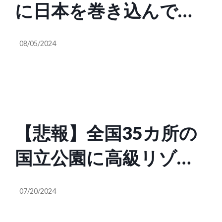
に日本を巻き込んでし
ものだ！』
まったのはジャーナリ
08/05/2024
ズムが大本営の発表ば
かり流したからで、そ
れはもうしてはいけな
【悲報】全国35カ所の
い。何百万人が亡くな
国立公園に高級リゾー
ってその命と引き換え
トホテル誘致、岸田総
に手に入れた報道の自
07/20/2024
理が表明へ 室伏謙一
由、表現の自由を一政