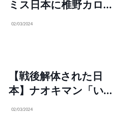
ミス日本に椎野カロリ
ーナさんが選ばれた事
02/03/2024
に危険性を訴える「い
かなる状況であって
も、白人女性がミス日
【戦後解体された日
本で優勝してはならな
本】ナオキマン「いつ
い。こうやって文化を
もより力を入れて作っ
消去していくのです」
02/03/2024
たスペシャル回！誰が