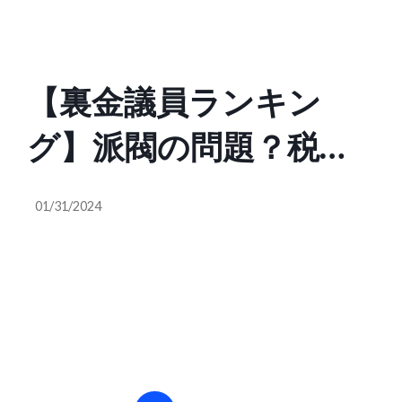
見てもやる気の出る最
強覚醒回になっていま
【裏金議員ランキン
す！是非、全ての日本
グ】派閥の問題？税の
人見てくれ！」
問題？法の問題？い
01/31/2024
え、カネに汚い〈自民
党政治〉の問題です。
さようなら自民党政治
（次回2/9国会前）