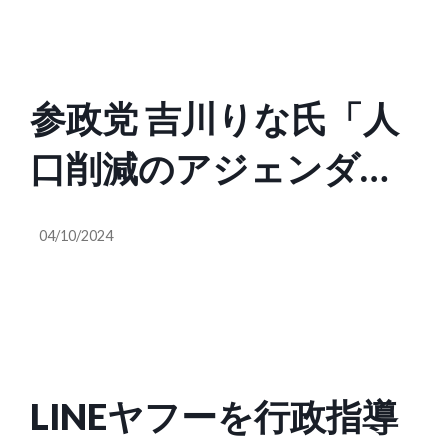
氏「高級リゾートホテ
党が言っている事を平
ルと言ってもほぼ外資
気で許してしまう日本
参政党 吉川りな氏「人
系。外国人用に外資系
じゃ怖い。戦争は爺さ
口削減のアジェンダが
ホテルを誘致し、儲け
んが始めて、おっさん
広がっています。食料
るのは外国人、安月給
が命令し、若者たちが
04/10/2024
が足りないから昆虫
でこき使われるのは日
死んでいくもの」
食。誰がコオロギ食べ
本人。まるで植民地。
たいんですか？カメム
始めたのは菅義偉、進
LINEヤフーを行政指導
シの話もありましたよ
めているのは岸田文