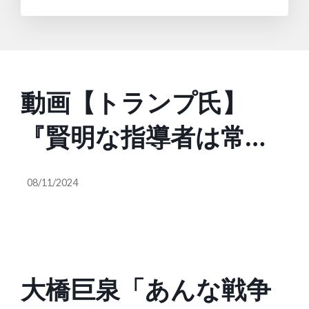
動画【トランプ氏】
『賢明な指導者は常に
自国民の利益を優先
08/11/2024
し、自国のことを第一
に考える。未来はグロ
ーバリストのものでは
大橋巨泉「あんな戦争
ない。未来は愛国者の