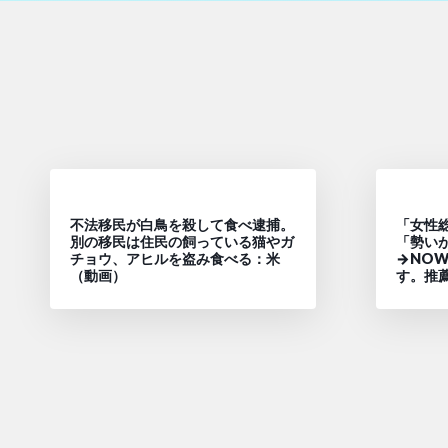
不法移民が白鳥を殺して食べ逮捕。
「女性
別の移民は住民の飼っている猫やガ
「勢い
チョウ、アヒルを盗み食べる：米
→NO
（動画）
す。推