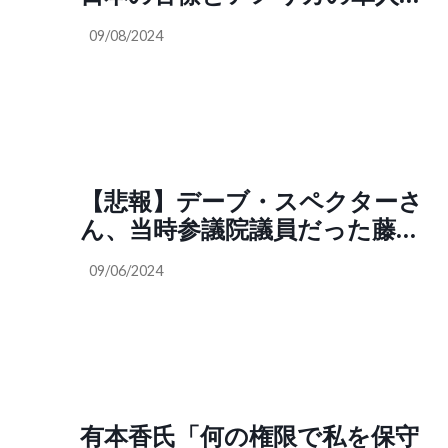
関係はとても複雑です。なぜな
09/08/2024
ら、会議に出席している軍人で
さえも「誰かからの指示」で動
いているのは間違いないのです
が、実は“その指示”が「アメリ
カ政府からの直接指示ではな
い」ということが、様々な資料
【悲報】デーブ・スペクターさ
からも判明しています。では一
ん、当時参議院議員だった藤田
体誰がアメリカの軍人に指示を
幸久氏の“9.11同時多発テロ事件
与えているのでしょうか？
09/06/2024
の矛盾”について理論整然と丁
（Poppin Coco @PoppinCoco）
寧に説明に、突然ガチギレして
藤田氏を酷い言葉で罵りまくっ
てしまう（@PoppinCoco）
有本香氏「何の権限で私を保守