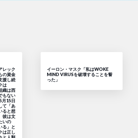
アレック
イーロン・マスク「私はWOKE
もの資金
MIND VIRUSを破壊することを誓
支援し続
った」
クは
ス組織は西
でもない
5月15日
して「あ
いると想
。彼は文
たいの
いる」と
クは正し
カと人類