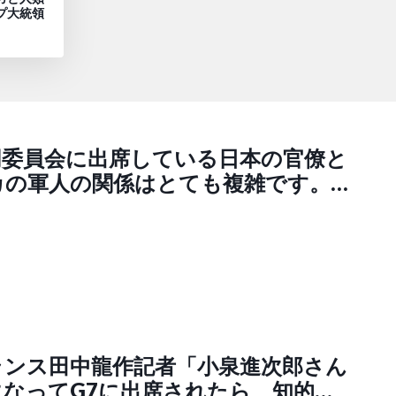
プ大統領
同委員会に出席している日本の官僚と
カの軍人の関係はとても複雑です。
ら、会議に出席している軍人でさえ
かからの指示」で動いているのは間違
ですが、実は“その指示”が「アメリ
からの直接指示ではない」というこ
様々な資料からも判明しています。で
誰がアメリカの軍人に指示を与えてい
うか？（Poppin Coco
ランス田中龍作記者「小泉進次郎さん
nCoco）
になってG7に出席されたら、知的レ