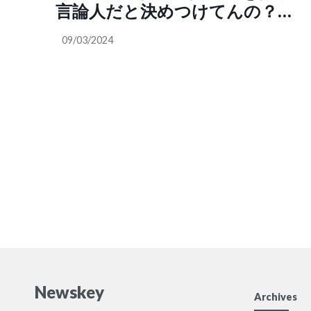
言論人だと決めつけてんの？私
は保守、あるいは右と自称した
09/03/2024
事はありません。ビジネス保守
とは何か？保守の定義は？私は
今でもリベラルだと思ってます
よ。私は自分はもう完全にリベ
ラルだと思ってる」
Newskey
Archives