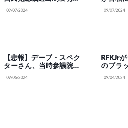
ロシアへの経済制裁を解
見の質問は全て事前受付
ベルの
除したい」
09/07/2024
09/07/2024
済みだと判明し、茶番劇
配して
だったとバレてしまう
になり
記者の座席は全て指定。
ない所
ピンク色の付箋だらけの
のチー
カンペも流出。既に”最高
のチーム”に操られてい
【悲報】デーブ・スペク
RFKJ
る模様（髙安カミユ（ミ
ターさん、当時参議院議
のブラ
ジンコまさ）
員だった藤田幸久氏
に仕掛
@martytaka777）
09/06/2024
09/04/2024
の“9.11同時多発テロ事件
潔に教え
の矛盾”について理論整然
かわい
と丁寧に説明に、突然ガ
ている
チギレして藤田氏を酷い
力〟だ
言葉で罵りまくってしま
（渡海千明 
う（@PoppinCoco）
@4mYe