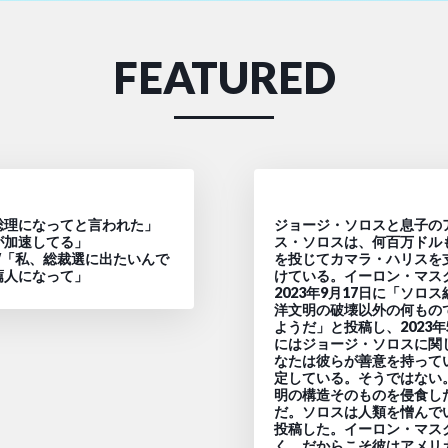
FEATURED
総理になってと言われた」
ジョージ・ソロスと息子の
が加速してる」
ス・ソロスは、何百万ドル
W「私、総裁選に出たいんで
を投じてカマラ・ハリスを
薦人になって」
けている。イーロン・マス
2023年9月17日に「ソロ
洋文明の破壊以外の何もの
ようだ」と投稿し、2023年
にはジョージ・ソロスに関
なたは彼らが善意を持って
定している。そうではない
明の構造そのものを侵食し
だ。ソロスは人類を憎んで
投稿した。イーロン・マス
く、だからこそ彼はアメリ