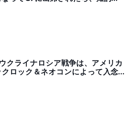
低さで恥をかくのではとみなさん心
おります。それこそ日本の国力の低下
ませんでしょうか？」小泉氏「足ら
があるのは事実。補ってくれる最高
ムをつくる」
rがウクライナロシア戦争は、アメリカ
ックロック＆ネオコンによって入念
けられた代理戦争であること非常に簡
てくれている SNS「ウクライナ人
そうに。ウクライナを喰いものにし
のはロシアではなく〝グローバル勢
と日本人は理解しなくてはならない
@ChiakiTokai Акичка
eFHhA6H1OnF）