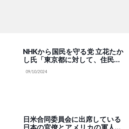
NHKから国民を守る党 立花たか
し氏「東京都に対して、住民監
査請求します！東京都知事選挙
09/10/2024
で、小池百合子東京都知事が読
売新聞に支払った約2億円は高
すぎる！」
日米合同委員会に出席している
日本の官僚とアメリカの軍人の