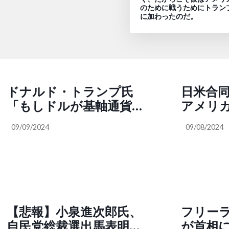
のために戦うためにトラン
に加わったのだ。
ドナルド・トランプ氏
日米合
「もしドルが基軸通貨の
アメリ
地位を失ったら、戦争に
なぜな
09/09/2024
09/08/2024
負けるのと同じぐらい大
も「誰
変な事だ。アメリカは第
いないの
三世界の国に転落する。
カ政府
多くの国と対立している
とが、
せいでアメリカの地位も
は一体
失墜してしまう。対立す
るのでしょ
【悲報】小泉進次郎氏、
フリー
る国を減らし、イラン、
@Poppi
自民党総裁選出馬表明会
が首相