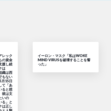
アレック
イーロン・マスク「私はWOKE
もの資金
MIND VIRUSを破壊することを誓
支援し続
った」
クは
ス組織は西
でもない
5月15日
して「あ
いると想
。彼は文
たいの
いる」と
クは正し
カと人類