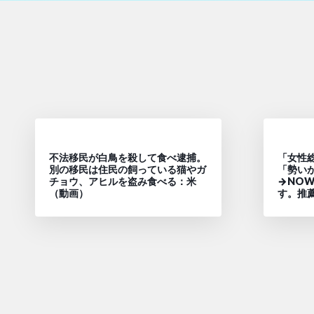
不法移民が白鳥を殺して食べ逮捕。
「女性
別の移民は住民の飼っている猫やガ
「勢い
チョウ、アヒルを盗み食べる：米
→NO
（動画）
す。推