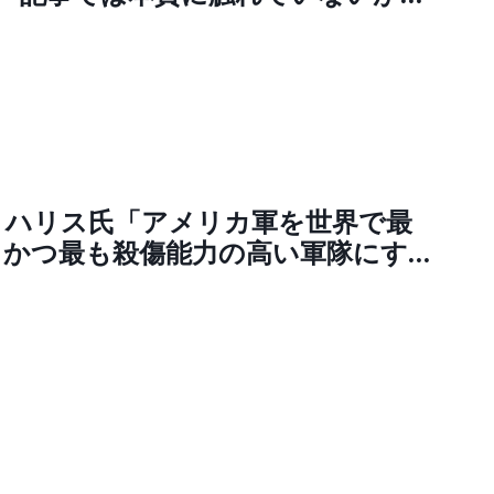
イスラエル支持のシオニスト企業、
でコーヒーを飲むと虐殺に加担する事
ます。公人なのにスタバでドヤって
憲民主党塩村あやか議員は、シオニス
日工作員です」
・ハリス氏「アメリカ軍を世界で最
、かつ最も殺傷能力の高い軍隊にす
ライナとNATOを強力に支援し、イ
ルの自衛権を常に支持する。トラン
親交を保つ金正恩氏のような暴君や独
は迎合しない」