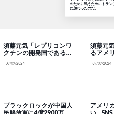
のために戦うためにトラン
に加わったのだ。
須藤元気「レプリコンワ
須藤元
クチンの開発国であるア
るアメ
メリカでは認可が下りて
でも認
09/09/2024
09/09/2024
いなく、世界でも認可さ
SNS「
れているのは日本だけで
コンワ
す」SNS「最も深刻なこ
国際問
とは、世界唯一のレプリ
規制な
コンワクチン実用化国に
ることです
日本がなることで国際問
ブラックロックが中国人
アメリ
題化して、海外から渡航
民解放軍に4億2900万ド
い…SN