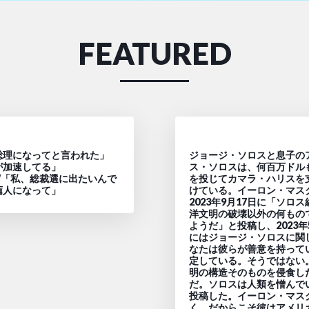
FEATURED
総理になってと言われた」
ジョージ・ソロスと息子の
が加速してる」
ス・ソロスは、何百万ドル
W「私、総裁選に出たいんで
を投じてカマラ・ハリスを
薦人になって」
けている。イーロン・マス
2023年9月17日に「ソロ
洋文明の破壊以外の何もの
ようだ」と投稿し、2023年
にはジョージ・ソロスに関
なたは彼らが善意を持って
定している。そうではない
明の構造そのものを侵食し
だ。ソロスは人類を憎んで
投稿した。イーロン・マス
く、だからこそ彼はアメリ