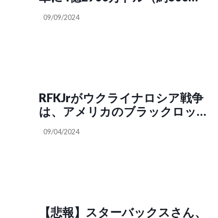
です」（ノブ
円）を投資していたことが発覚
@nobu_conscience）
09/09/2024
し、アメリカ政府はブラックロ
ックに対する調査を開始した。
民主党下院議員ロ・カーナは捜
査開始のわずか4か月前にブラ
ックロック株13万ドルを売却し
ていた。どうやって知ったの
RFKJrがウクライナロシア戦争
か？もちろんインサイダー取引
は、アメリカのブラックロック
だ
＆ネオコンによって入念に仕掛
09/04/2024
けられた代理戦争であること非
常に簡潔に教えてくれている
SNS「ウクライナ人かわいそう
に。ウクライナを喰いものにし
ているのはロシアではなく〝グ
ローバル勢力〟だと日本人は理
【悲報】スターバックスさん、