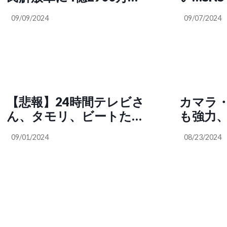
制限、輸出入規制などの
ル（約600億円）を投資
タバは
措置を受けて逆鎖国に追
09/09/2024
09/07/2024
していたことが発覚し、
スタバ
い込まれることです」
アメリカ政府はブラック
になり
（ノブ
ロックに対する調査を開
いる立
@nobu_conscience）
始した。民主党下院議員
トの反
ロ・カーナは捜査開始の
わずか4か月前にブラッ
【悲報】24時間テレビさ
カマラ
クロック株13万ドルを売
ん、タモリ、ビートたけ
も強力
却していた。どうやって
し、明石家さんま、所ジ
る。ウク
知ったのか？もちろんイ
09/01/2024
08/23/2024
ョージ、笑福亭鶴瓶ら大
スラエ
ンサイダー取引だ
御所に出演を断られてし
プ氏が
まう
裁者に