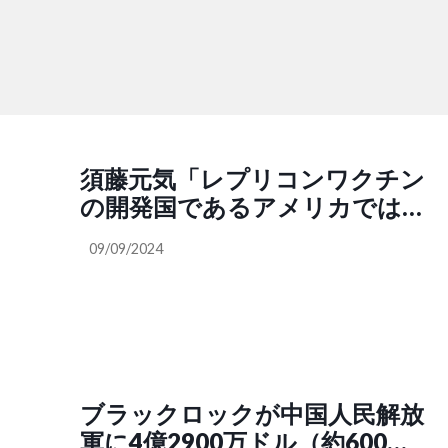
須藤元気「レプリコンワクチン
の開発国であるアメリカでは認
可が下りていなく、世界でも認
09/09/2024
可されているのは日本だけで
す」SNS「最も深刻なことは、
世界唯一のレプリコンワクチン
実用化国に日本がなることで国
際問題化して、海外から渡航制
限、輸出入規制などの措置を受
ブラックロックが中国人民解放
けて逆鎖国に追い込まれること
軍に4億2900万ドル（約600億