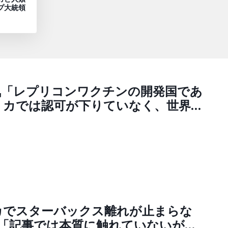
プ大統領
気「レプリコンワクチンの開発国であ
リカでは認可が下りていなく、世界
可されているのは日本だけです」
最も深刻なことは、世界唯一のレプリ
クチン実用化国に日本がなることで
題化して、海外から渡航制限、輸出入
どの措置を受けて逆鎖国に追い込まれ
」（ノブ @nobu_conscience）
カでスターバックス離れが止まらな
S「記事では本質に触れていないがス