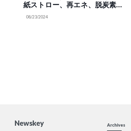
解しなくてはならない（渡海千
紙ストロー、再エネ、脱炭素な
明 @ChiakiTokai Акичка
ど意識高いことをマーケティン
@4mYeeFHhA6H1OnF）
08/23/2024
グの売りにしているが、ブライ
アン・ニコルCEOは毎日
1,600kmをプライベートジェッ
トで通勤しているとバレてしま
う SNS「スタバはイスラエルを
支持しているシオニスト企業だ
ということもバレている」
（@j_sato）
Newskey
Archives