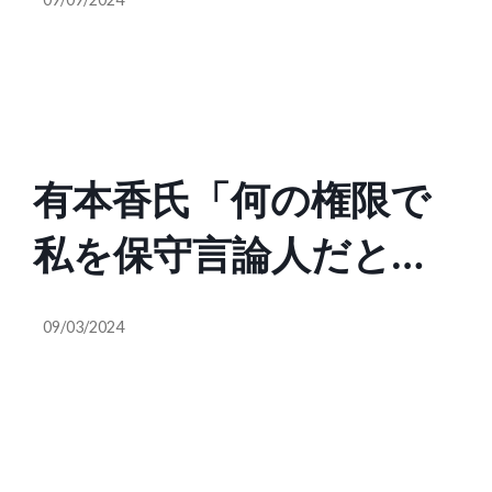
わけです。それは経済
ごく大変。自分の行動
@kuu331108）
産業省。私は農水省に
によって強化されてし
いましたが、犬猿の仲
まう。認知戦というの
有本香氏「何の権限で
であいつらは人間じゃ
は実はフェイクニュー
私を保守言論人だと決
ないって言い合ってま
スを多用する」（ルパ
めつけてんの？私は保
した。農水省はまだ人
ン小僧 kuu222
09/03/2024
守、あるいは右と自称
がいい、経産省はズル
@kuu331108）
した事はありません。
賢くて手が早い。日本
ビジネス保守とは何
の農業が過保護、補助