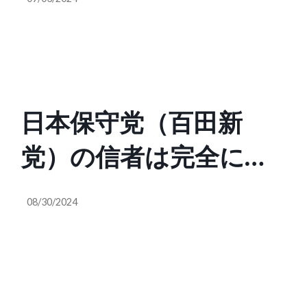
テートなんて存在しな
頼されて世論誘導して
や国民みんなで支える
いと百田尚樹氏をそそ
いませんか？日本保守
のは世界の常識。日本
のかし、小泉進次郎氏
党支持者の方々は、善
だけ常識になってな
日本保守党（百田新
を自民党総裁に推し始
良かつ本当に日本を愛
い」（ぽてと@政治は
党）の信者は完全に勉
めました。ユダヤロビ
している方が殆どだと
未来への投資
強不足です。日本保守
ー、あるいはCIAに依
思いますが敵味方を誘
@mirai_youme）
08/30/2024
党は基本的にネオコン
頼されて世論誘導して
導されていませんか。
の戦争に盲従で1ミリも
いませんか？日本保守
ロシア問題がターニン
反対しませんがアメリ
党支持者の方々は、善
グポイント（geo | ジオ