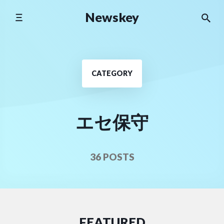
Skip
Newskey
to
content
CATEGORY
エセ保守
36 POSTS
FEATURED