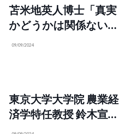
苫米地英人博士「真実
ウクライナ派になった
は実はフェイクニュー
かどうかは関係ない。
人。最初に入れられた
スを多用する」（ルパ
人間の認知は最初に聞
イメージを覆すのはす
ン小僧 kuu222
09/09/2024
いた事を正しいと思
ごく大変。自分の行動
@kuu331108）
う。最初に親ロシア派
によって強化されてし
になった人、最初に親
まう。認知戦というの
東京大学大学院 農業経
ウクライナ派になった
は実はフェイクニュー
済学特任教授 鈴木宣弘
人。最初に入れられた
スを多用する」（ルパ
氏「国内にも敵がいる
イメージを覆すのはす
ン小僧 kuu222
09/09/2024