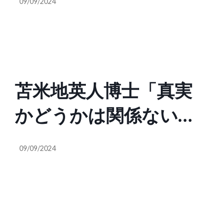
09/09/2024
いた事を正しいと思
財政を主張する人達
う。最初に親ロシア派
は、この人に騙されな
になった人、最初に親
いで欲しい（ぽてと @
苫米地英人博士「真実
ウクライナ派になった
政治は未来への投資
かどうかは関係ない。
人。最初に入れられた
@mirai_youme）
人間の認知は最初に聞
イメージを覆すのはす
09/09/2024
いた事を正しいと思
ごく大変。自分の行動
う。最初に親ロシア派
によって強化されてし
になった人、最初に親
まう。認知戦というの