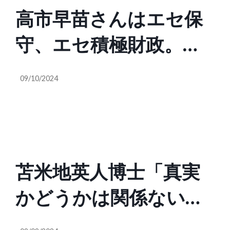
高市早苗さんはエセ保
守、エセ積極財政。移
民法、LGBT法、水道民
09/10/2024
営化、消費増税、イン
ボイス、憲法改正、緊
急事態条項に賛成の
苫米地英人博士「真実
人。今の日本が国難だ
かどうかは関係ない。
という事すら理解して
人間の認知は最初に聞
ない。少なくとも積極