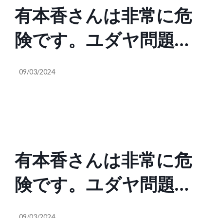
有本香さんは非常に危
か？保守の定義は？私
金漬けというのは完全
険です。ユダヤ問題を
は今でもリベラルだと
な洗脳政策。他の国で
矮小化し、ディープス
思ってますよ。私は自
は政府が買い入れ、国
09/03/2024
テートなんて存在しな
分はもう完全にリベラ
内外の援助にまわす。
いと百田尚樹氏をそそ
ルだと思ってる」
日本の農業所得に占め
のかし、小泉進次郎氏
る補助金の割合は3割
有本香さんは非常に危
を自民党総裁に推し始
程。ヨーロッパでは
険です。ユダヤ問題を
めました。ユダヤロビ
100%が当たり前。命や
矮小化し、ディープス
ー、あるいはCIAに依
国土や食料を守り、国
09/03/2024