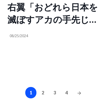
右翼「おどれら日本を
カの保守派はネオコン
良かつ本当に日本を愛
@diplo_geo）
滅ぼすアカの手先じゃ
を嫌っており、ネオコ
している方が殆どだと
アメリカに反対するや
ンの戦争に反対してい
思いますが敵味方を誘
08/25/2024
つは殺しやげたるぞ。
るからです。日本保守
導されていませんか。
日本はアメリカに協力
党とアメリカの保守派
ロシア問題がターニン
してこそ祖国の繁栄が
は同じ「保守」を名乗
グポイント（geo | ジオ
あんじゃ国を愛せぬば
っていても主張が全く
@diplo_geo）
Posts
かたれどもめ」はだし
食い違っています。イ
Next
1
2
3
4
navigation
Posts
のゲンたち「なんじゃ
ギリスの保守政党、ヘ