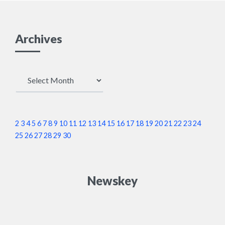
あいつらは。右翼じ
リテージ党のデービッ
ゃ。あいつらもアメリ
ド・クルテン党首が実
Archives
カのヒモか。ほうじ
施した世論調査「あな
Archives
ゃ、国を愛すとか正義
たの英国首相を選んで
とか抜かしやがって金
ください」は、40000
2
3
4
5
6
7
8
9
10
11
12
13
14
15
16
17
18
19
20
21
22
23
24
を貰えば暴力でも暴れ
人中、87％がプーチン
25
26
27
28
29
30
ることしか知らんヤク
大統領を選ぶという結
Newskey
ザじゃ。危険じゃんじ
果に（aruga
ゃ、あんな奴らが力を
@crosslinkjapan）