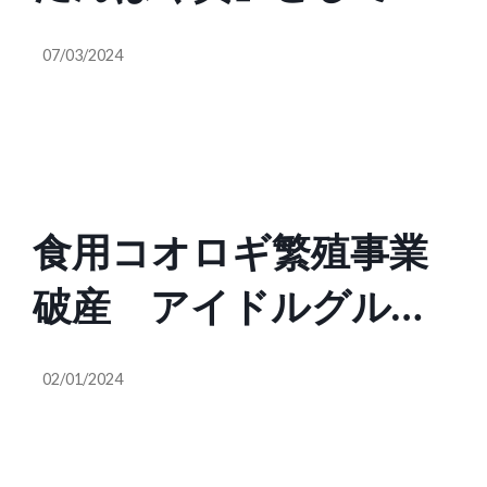
待される「食用コオロ
07/03/2024
ギ」を使用した美味し
い未来食の研究プロジ
ェクトを開始
食用コオロギ繁殖事業
破産 アイドルグルー
プ「仮面女子」猪狩と
02/01/2024
もか「そりゃそうなる
よねぇ。あれだけ国を