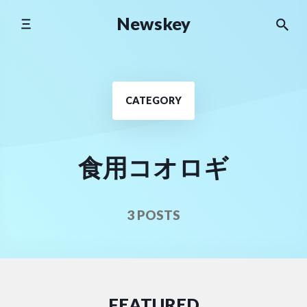
Skip
Newskey
to
content
CATEGORY
食用コオロギ
3 POSTS
FEATURED