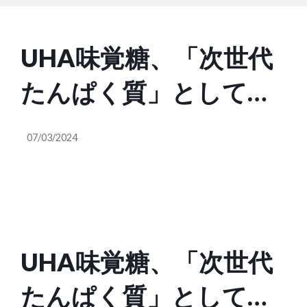
UHA味覚糖、「次世代
たんぱく質」として期
待される「食用コオロ
07/03/2024
ギ」を使用した美味し
い未来食の研究プロジ
ェクトを開始
UHA味覚糖、「次世代
たんぱく質」として期