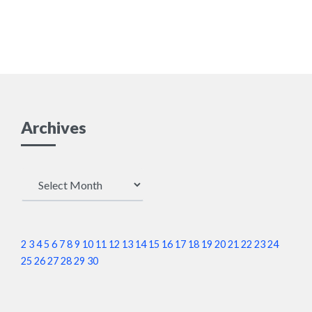
あげてゴリ押ししてた
のに何だったんだとい
う気持ち。DNAレベル
で虫は無理。無理なも
Archives
のは無理」
Archives
2
3
4
5
6
7
8
9
10
11
12
13
14
15
16
17
18
19
20
21
22
23
24
25
26
27
28
29
30