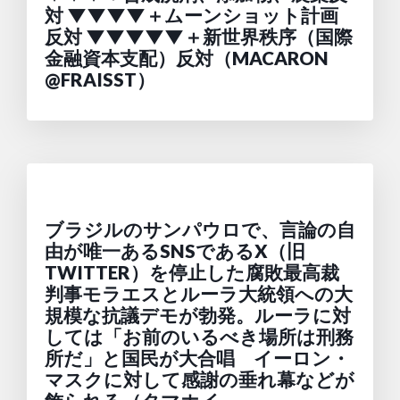
対 ▼▼▼▼＋ムーンショット計画
反対 ▼▼▼▼▼＋新世界秩序（国際
金融資本支配）反対（MACARON
@FRAISST）
ブラジルのサンパウロで、言論の自
由が唯一あるSNSであるX（旧
TWITTER）を停止した腐敗最高裁
判事モラエスとルーラ大統領への大
規模な抗議デモが勃発。ルーラに対
しては「お前のいるべき場所は刑務
所だ」と国民が大合唱 イーロン・
マスクに対して感謝の垂れ幕などが