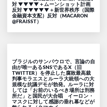
対 ▼▼▼▼＋ムーンショット計画
反対 ▼▼▼▼▼＋新世界秩序（国際
金融資本支配）反対（MACARON
@FRAISST）
ブラジルのサンパウロで、言論の自
由が唯一あるSNSであるX（旧
TWITTER）を停止した腐敗最高裁
判事モラエスとルーラ大統領への大
規模な抗議デモが勃発。ルーラに対
しては「お前のいるべき場所は刑務
所だ」と国民が大合唱 イーロン・
マスクに対して感謝の垂れ幕などが