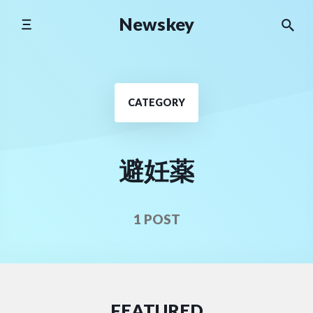
Skip
Newskey
to
content
CATEGORY
避妊薬
1 POST
FEATURED