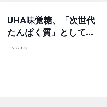
UHA味覚糖、「次世代
たんぱく質」として期
待される「食用コオロ
07/03/2024
ギ」を使用した美味し
い未来食の研究プロジ
ェクトを開始