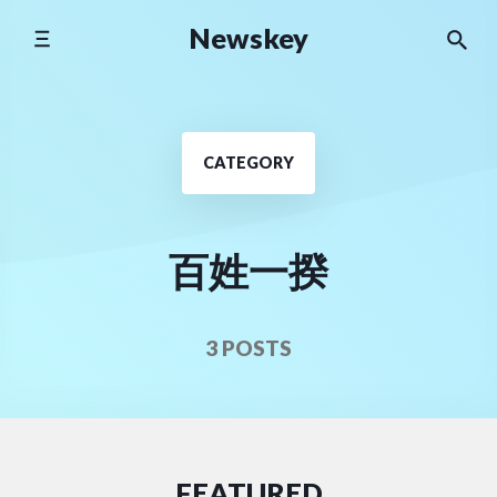
Skip
Newskey
to
content
CATEGORY
百姓一揆
3 POSTS
FEATURED