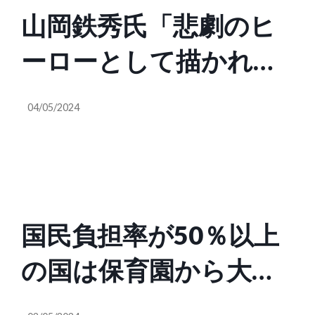
山岡鉄秀氏「悲劇のヒ
ーローとして描かれる
天草四郎。島原の乱は
04/05/2024
ただの百姓一揆ではな
く、キリシタン大名と
戦争のプロによる軍事
国民負担率が50％以上
宗教クーデターであ
の国は保育園から大学
り、ポルトガル軍の援
まで無料。医療費もほ
軍が前提だった。神社