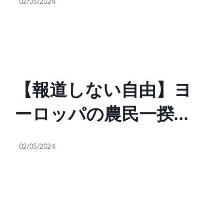
02/05/2024
とんど無料。年金は手
仏閣を破壊し、僧侶や
厚いから生活のために
神官を殺害し、日本人
働く高齢者なんていな
を奴隷として人身売買
【報道しない自由】ヨ
い。日本ではただぼっ
していました」
ーロッパの農民一揆を
たくられてるだけ。日
日本のマスコミが伝え
本人はそんな異常に飼
02/05/2024
ない理由は日本人が真
い慣らされてしまって
似して日本で暴動を起
いる。
こすかもしれないから