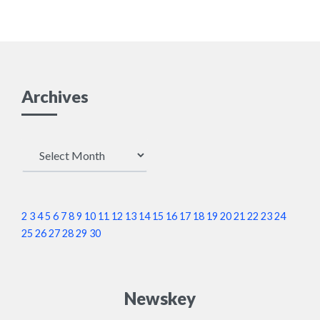
です。日本政府は日本
人が暴動を起こすのを
極端に恐れています。
Archives
Archives
2
3
4
5
6
7
8
9
10
11
12
13
14
15
16
17
18
19
20
21
22
23
24
25
26
27
28
29
30
Newskey