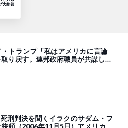
プ大統領
ド・トランプ「私はアメリカに言論
を取り戻す。連邦政府職員が共謀して
制限することを禁止する大統領令に署
国内検閲に携わる連邦政府官僚を全員
る」
】死刑判決を聞くイラクのサダム・フ
統領（2006年11月5日）アメリカの