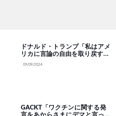
ドナルド・トランプ「私はアメ
リカに言論の自由を取り戻す。
連邦政府職員が共謀して言論を
09/09/2024
制限することを禁止する大統領
令に署名し、国内検閲に携わる
連邦政府官僚を全員解雇する」
GACKT「ワクチンに関する発
言をあからさまにデマと言って