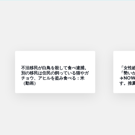
不法移民が白鳥を殺して食べ逮捕。
「女性
別の移民は住民の飼っている猫やガ
「勢い
チョウ、アヒルを盗み食べる：米
→NO
（動画）
す。推