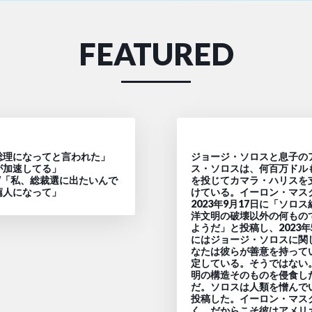
FEATURED
総理になってと言われた」
ジョージ・ソロスと息子の
が加速してる」
ス・ソロスは、何百万ドル
W「私、総裁選に出たいんで
を投じてカマラ・ハリスを
薦人になって」
けている。イーロン・マス
2023年9月17日に「ソロ
洋文明の破壊以外の何もの
ようだ」と投稿し、2023年
にはジョージ・ソロスに関
なたは彼らが善意を持って
定している。そうではない
明の構造そのものを侵食し
だ。ソロスは人類を憎んで
投稿した。イーロン・マス
く、だからこそ彼はアメリ