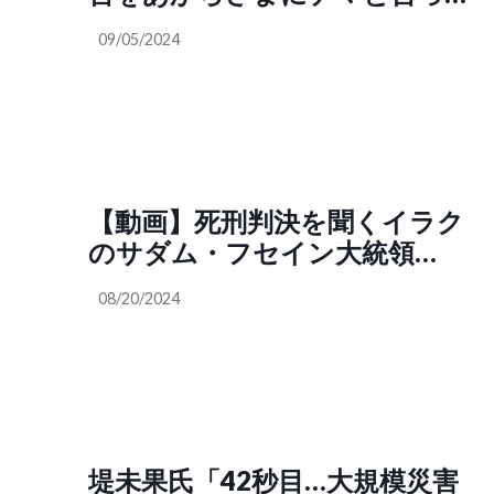
る事がすごいですね。何を根拠
09/05/2024
に、誰の基準でデマと言ってる
んでしょうね。もう言論の自由
とか無いですね。この国の政策
自体が北朝鮮みたいだなと思い
ましたね」（渋沢栄一郎
@sibusawaeiiti）
【動画】死刑判決を聞くイラク
のサダム・フセイン大統領
（2006年11月5日）アメリカの
08/20/2024
大手メディアの嘘にまんまと騙
されて、この人が極悪人だと思
っていた当時の自分が恥ずかし
い。SNS「私も、イランイラク
が悪いとまんまと騙されてまし
た。だから言いたい。日本保守
堤未果氏「42秒目…大規模災害