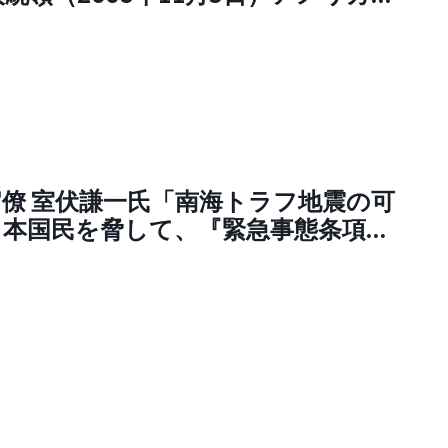
ディアの嘘にまんまと騙されて、こ
極悪人だと思っていた当時の自分が恥
。SNS「私も、イランイラクが悪い
まと騙されてました。だから言いた
本保守党の有本香さんや百田尚樹さん
れてる自称保守は、目を覚まして欲し
アメリカから見た日本
僚 室伏謙一氏「南海トラフ地震の可
togokorous）（日本は日本人がいる
日本国民を脅して、『緊急事態条項、
す @pA0292Yruk32311）
むなし！』ともっていきたいんでし
。まさにショックドクトリン。岸田
理は史上最悪最低の総理ですね」