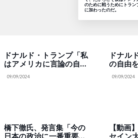
のために戦うためにトラン
に加わったのだ。
ドナルド・トランプ「私
ドナル
はアメリカに言論の自由
の自由
を取り戻す。連邦政府職
言論を
09/09/2024
09/09/2024
員が共謀して言論を制限
名し、
することを禁止する大統
解雇す
領令に署名し、国内検閲
に携わる連邦政府官僚を
全員解雇する」
橋下徹氏、発言集「今の
【動画
日本の政治に一番重要な
セイン大