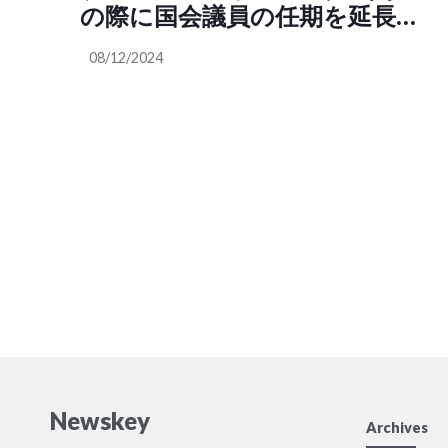
党の有本香さんや百田尚樹さん
の際に国会議員の任期を延長す
に騙されてる自称保守は、目を
る緊急事態条項を…」SNS「国
覚まして欲しい」（アメリカか
08/12/2024
会議員の任期を延長、これが彼
ら見た日本
らの本丸ですよね」「悪人達の
@yamatogokorous）（日本は
目的は独裁一択です」「東日本
日本人がいるから日本です
大震災の時だって緊急事態条項
@pA0292Yruk32311）
なんかなくてもちゃんと機能し
てきた。緊急事態条項がないか
ら救えないなんてのは大嘘だ」
「今の自民党は日本人の敵で
す」
Newskey
Archives