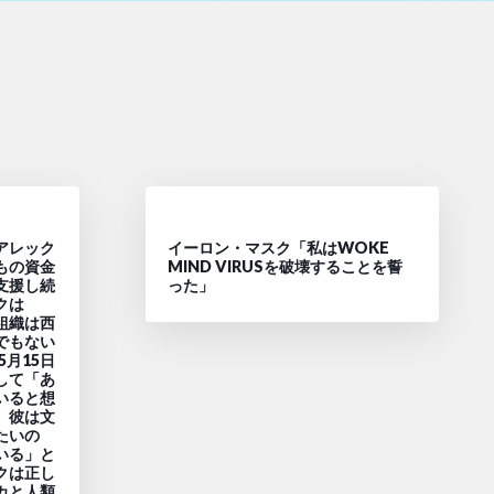
アレック
イーロン・マスク「私はWOKE
もの資金
MIND VIRUSを破壊することを誓
支援し続
った」
クは
ス組織は西
でもない
5月15日
して「あ
いると想
。彼は文
たいの
いる」と
クは正し
カと人類