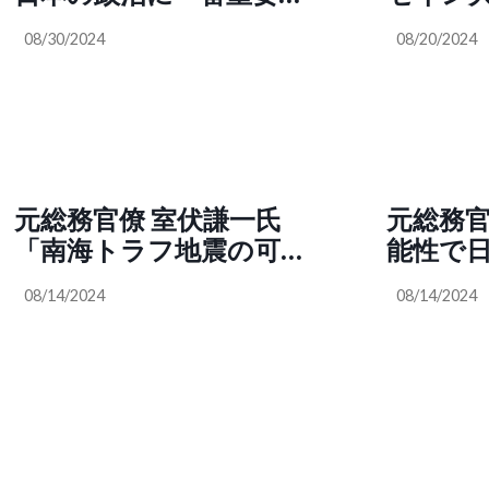
事は独裁ですよ」「戦争
大手メ
08/30/2024
08/20/2024
指導こそが政治家にとっ
の人が
て最も重要な能力」「移
ずかしい
民はどんどん受け入れる
とまん
べき」他には？（五十嵐
い。日
勉 @ttmikrs）
に騙さ
い」（
元総務官僚 室伏謙一氏
元総務官
@yama
「南海トラフ地震の可能
能性で
から日本で
性で日本国民を脅して、
改憲や
08/14/2024
08/14/2024
『緊急事態条項、改憲や
ょうね
むなし！』ともっていき
文雄総
たいんでしょうね。まさ
にショックドクトリン。
岸田文雄総理は史上最悪
最低の総理ですね」