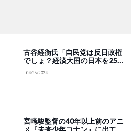
古谷経衡氏「自民党は反日政権
でしょ？経済大国の日本を25年
間も破壊してきた姿勢こそが反
04/25/2024
日であり、左派、左翼なんじゃ
ないですか？れいわ新選組は当
たり前の事を言っているだけ。
どちらが保守ですか？愛国者で
すか？本当の愛国者は国や政府
が間違っている時にNOと言わ
宮崎駿監督の40年以上前のアニ
なきゃいけない」
メ『未来少年コナン』に出てく