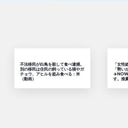
不法移民が白鳥を殺して食べ逮捕。
「女性
別の移民は住民の飼っている猫やガ
「勢い
チョウ、アヒルを盗み食べる：米
→NO
（動画）
す。推