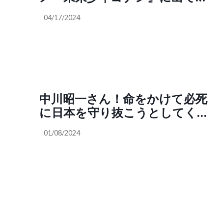
るパンはプラスチックから作ら
04/17/2024
れている。珈琲もニセモノであ
る。宮崎駿監督のCHAGE and
ASKA「ON YOUR MARK」のア
ニメPVには塩サバ（合成）や
バイオ蛸酢などニセモノの食べ
物が出てくる。
中川昭一さん！命をかけて必死
に日本を守り抜こうとしてくれ
た！
01/08/2024