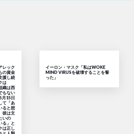
アレック
イーロン・マスク「私はWOKE
もの資金
MIND VIRUSを破壊することを誓
支援し続
った」
クは
ス組織は西
でもない
5月15日
して「あ
いると想
。彼は文
たいの
いる」と
クは正し
カと人類