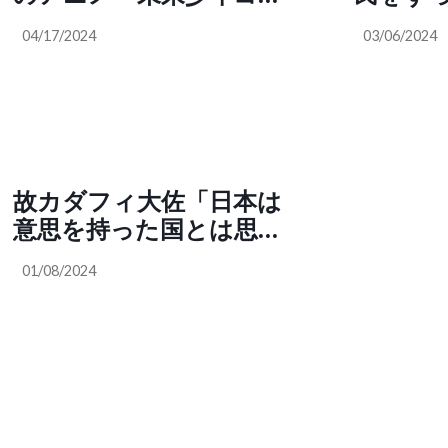
ン』に出てくるパンはプ
てます
04/17/2024
03/06/2024
ラスチックから作られて
ってい
いる。珈琲もニセモノで
ある。宮崎駿監督の
CHAGE and ASKA「ON
YOUR MARK」のアニメ
PVには塩サバ（合成）や
故カダフィ大佐「日本は
バイオ蛸酢などニセモノ
意思を持った国とは思え
の食べ物が出てくる。
ない。米軍が駐留し植民
01/08/2024
地のよう。侮辱的な事で
通常の国のあり方ではな
い。米国に追随してばか
りいる。もっと自由な意
思を持たないといけな
い」