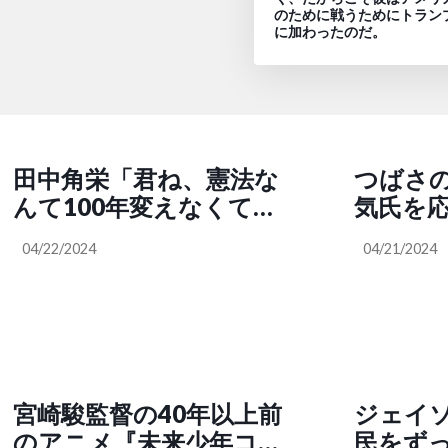
のために戦うためにトラン
に加わったのだ。
田中角栄「君ね、憲法な
つばさの
んて100年変えなくてい
気氏を
いんだよ」「日本は軍事
税減税
04/22/2024
04/21/2024
大国をめざすべきではな
質問す
く憲法9条を対外政策の根
にはお
幹に据える」
さい」
宮崎駿監督の40年以上前
ジェイ
のアニメ『未来少年コナ
民をず