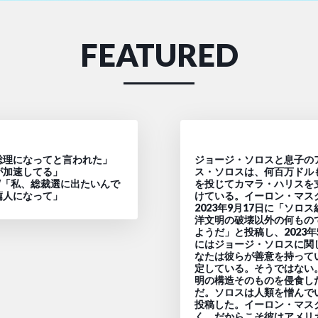
FEATURED
総理になってと言われた」
ジョージ・ソロスと息子の
が加速してる」
ス・ソロスは、何百万ドル
W「私、総裁選に出たいんで
を投じてカマラ・ハリスを
薦人になって」
けている。イーロン・マス
2023年9月17日に「ソロ
洋文明の破壊以外の何もの
ようだ」と投稿し、2023年
にはジョージ・ソロスに関
なたは彼らが善意を持って
定している。そうではない
明の構造そのものを侵食し
だ。ソロスは人類を憎んで
投稿した。イーロン・マス
く、だからこそ彼はアメリ