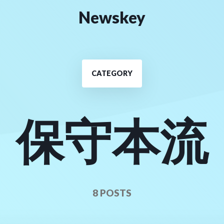
Newskey
CATEGORY
保守本流
8 POSTS