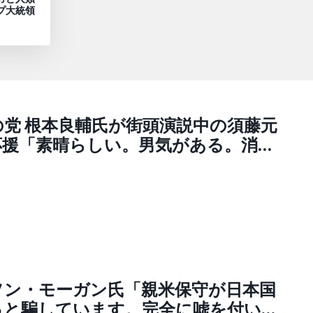
プ大統領
党 根本良輔氏が街頭演説中の須藤元
応援「素晴らしい。男気がある。消費
、緊急事態に反対。思想はぴったし。
ることもありません。おかしいやつ
かしいと言っていく。頑張ってくだ
ソン・モーガン氏「親米保守が日本国
っと騙しています。完全に嘘を付い